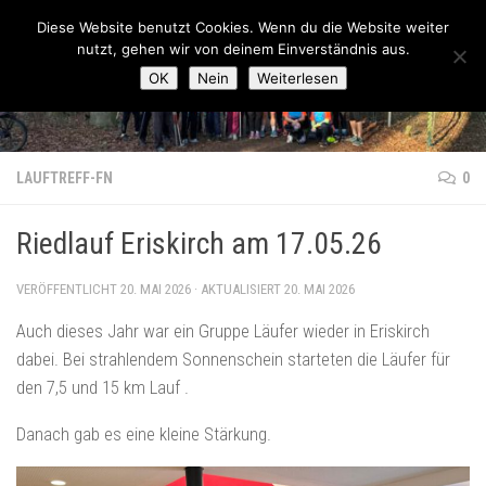
Lauftreff-FN
Diese Website benutzt Cookies. Wenn du die Website weiter
Zum Inhalt springen
nutzt, gehen wir von deinem Einverständnis aus.
OK
Nein
Weiterlesen
LAUFTREFF-FN
0
Riedlauf Eriskirch am 17.05.26
VERÖFFENTLICHT
20. MAI 2026
· AKTUALISIERT
20. MAI 2026
Auch dieses Jahr war ein Gruppe Läufer wieder in Eriskirch
dabei. Bei strahlendem Sonnenschein starteten die Läufer für
den 7,5 und 15 km Lauf .
Danach gab es eine kleine Stärkung.