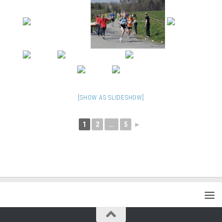
[SHOW AS SLIDESHOW]
1
2
...
5
►