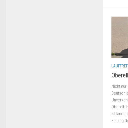
LAUFTREF
Oberel
Nicht nu
Deutschla
Unverkenn
Oberelb 
ist landsc
Entlang d