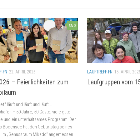
0
F-FN
22. APRIL 2026
LAUFTREFF-FN
15. APRIL 202
026 – Feierlichkeiten zum
Laufgruppen vom 1
biläum
eff läuft und läuft und läuft …
shafen – 50 Jahre, 50 Gäste, viele gute
e und ein unterhaltsames Programm: Der
s Bodensee hat den Geburtstag seines
fs im „Genussraum Mikado“ angemessen