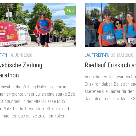
0
F-FN
10. JUNI 2026
LAUFTREFF-FN
20. MAI 2026
äbische Zeitung
Riedlauf Eriskirch 
arathon
Auch dieses Jahr war ein Gr
Eriskirch dabei. Bei strah
chwäbische Zeitung Halbmarathon in
starteten die Läufer für den 
en erreichte unser Julian eine starke Zeit
Danach gab es eine kleine S
:50 Stunden. In der Altersklasse M35
r Platz 15. Die besondere Strecke und
machten das ganze zu einem tollen...