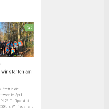
0
6
 wir starten am
uftreff in die
twoch im April.
4.26. Treffpunkt ist
30 Uhr. Wir freuen uns