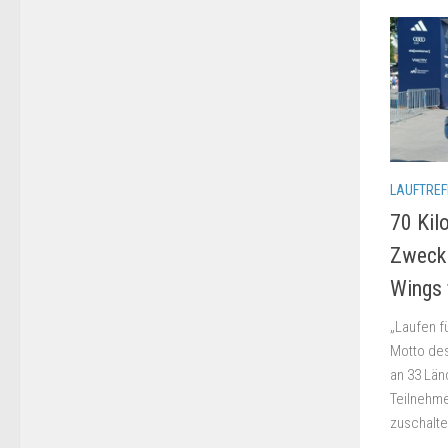
LAUFTREF
70 Kil
Zweck
Wings 
„Laufen fü
Motto des
an 33 Län
Teilnehme
zuschalte