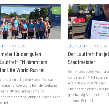
0
F-FN
16. MAI 2026
LAUFTREFF-FN
16. MAI 2026
ometer für den guten
Der Lauftreff hat je
Lauftreff FN nimmt am
Stadtmeister
for Life World Run teil
Beim Fischbacher Halbmara
Köngeter, ein Mitglied unsere
r die, die nicht laufen können” ist das
Altersklasse M60 mit einer L
 Wings for Life World Run, der weltweit
Stunden den ersten Platz be
dern stattfand und an dem sich
gleichzeitig Stadtmeister U7
nde von jedem beliebigen Ort mittels App
schönes Beispiel...
n und...