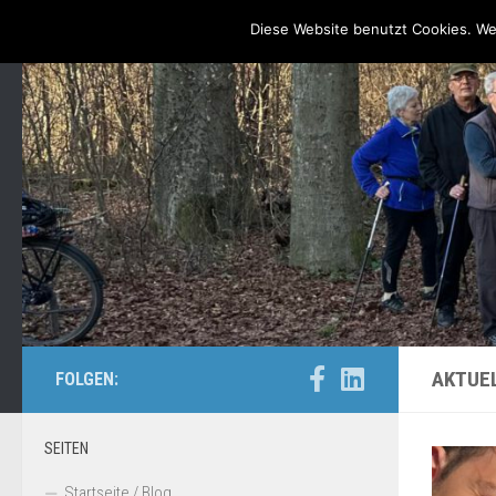
Startseite / Blog
Unsere Angebote, Zeiten & Treffpunkte
Diese Website benutzt Cookies. We
Zum Inhalt springen
AKTUE
FOLGEN:
SEITEN
Startseite / Blog