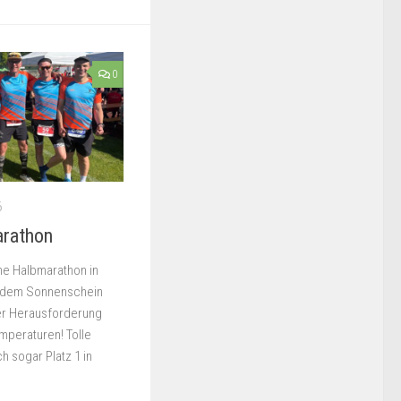
0
6
arathon
che Halbmarathon in
lendem Sonnenschein
er Herausforderung
mperaturen! Tolle
h sogar Platz 1 in