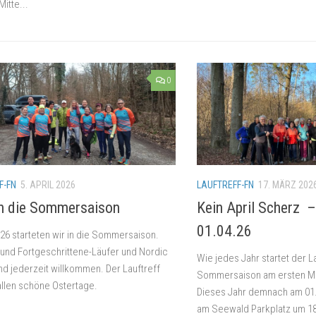
Mitte...
0
F-FN
5. APRIL 2026
LAUFTREFF-FN
17. MÄRZ 202
in die Sommersaison
Kein April Scherz –
01.04.26
26 starteten wir in die Sommersaison.
und Fortgeschrittene-Läufer und Nordic
Wie jedes Jahr startet der La
nd jederzeit willkommen. Der Lauftreff
Sommersaison am ersten Mit
llen schöne Ostertage.
Dieses Jahr demnach am 01.0
am Seewald Parkplatz um 18: