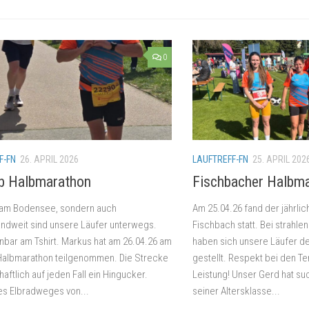
0
F-FN
26. APRIL 2026
LAUFTREFF-FN
25. APRIL 202
b Halbmarathon
Fischbacher Halbm
r am Bodensee, sondern auch
Am 25.04.26 fand der jährli
ndweit sind unsere Läufer unterwegs.
Fischbach statt. Bei strah
bar am Tshirt. Markus hat am 26.04.26 am
haben sich unsere Läufer d
Halbmarathon teilgenommen. Die Strecke
gestellt. Respekt bei den Te
haftlich auf jeden Fall ein Hingucker.
Leistung! Unser Gerd hat suc
es Elbradweges von...
seiner Altersklasse...