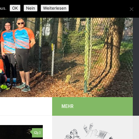
aus.
OK
Nein
Weiterlesen
MEHR
0