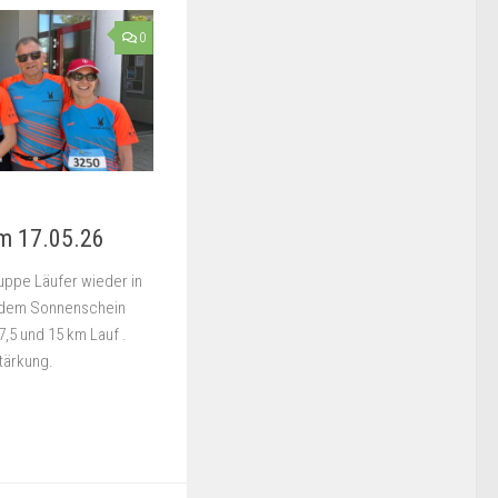
0
am 17.05.26
uppe Läufer wieder in
lendem Sonnenschein
7,5 und 15 km Lauf .
tärkung.