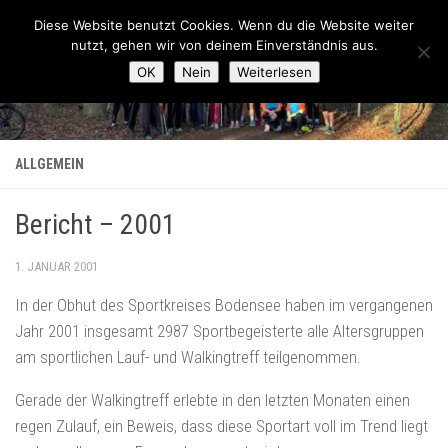
Lauftreff-FN
Diese Website benutzt Cookies. Wenn du die Website weiter
Zum Inhalt springen
nutzt, gehen wir von deinem Einverständnis aus.
OK
Nein
Weiterlesen
ALLGEMEIN
Bericht – 2001
1. JANUAR 2001
In der Obhut des Sportkreises Bodensee haben im vergangenen
Jahr 2001 insgesamt 2987 Sportbegeisterte alle Altersgruppen
am sportlichen Lauf- und Walkingtreff teilgenommen.
Gerade der Walkingtreff erlebte in den letzten Monaten einen
regen Zulauf, ein Beweis, dass diese Sportart voll im Trend liegt