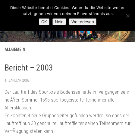
Lauftreff-FN
Diese Website benutzt Cookies. Wenn du die Website weiter
Zum Inhalt springen
nutzt, gehen wir von deinem Einverständnis aus.
OK
Nein
Weiterlesen
ALLGEMEIN
Bericht – 2003
1. JANUAR 2003
Der Lauftreff des Sportkreis Bodensee hatte im vergangen sehr
heiÃŸen Sommer 1595 sportbegeisterte Teilnehmer aller
Altersklassen.
Es konnten 4 neue Gruppenleiter gefunden werden, so dass der
Lauftreff nun 30 geschulte Lauftreffleiter seinen Teilnehmern zur
VerfÃ¼gung stellen kann.