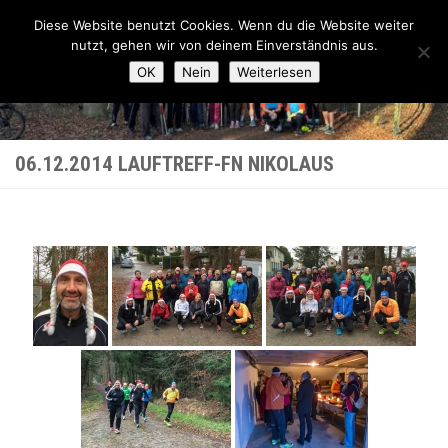
Lauftreff-FN
Diese Website benutzt Cookies. Wenn du die Website weiter
Zum Inhalt springen
nutzt, gehen wir von deinem Einverständnis aus.
OK
Nein
Weiterlesen
06.12.2014 LAUFTREFF-FN NIKOLAUS