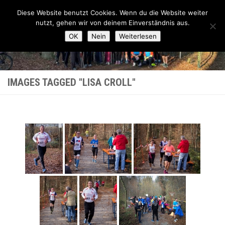
Lauftreff-FN
Diese Website benutzt Cookies. Wenn du die Website weiter
Zum Inhalt springen
nutzt, gehen wir von deinem Einverständnis aus.
OK
Nein
Weiterlesen
IMAGES TAGGED "LISA CROLL"