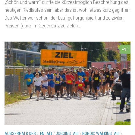
„Schön und warm“ dürfte die kürzestmöglich Beschreibung des
heutigen Riedlaufes sein, aber das ist wohl etwas kurz gegriffen:
Das Wetter war schön, der Lauf gut organisiert und zu zivilen
Preisen (ganz im Gegensatz zu vielen...
0
AUSSERHALB DES LTFN_ALT
/
JOGGING_ALT
/
NORDIC WALKING_ALT
/