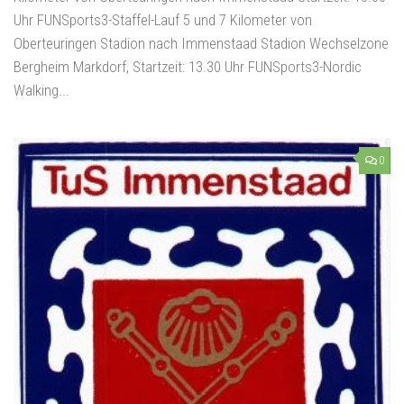
Uhr FUNSports3-Staffel-Lauf 5 und 7 Kilometer von
Oberteuringen Stadion nach Immenstaad Stadion Wechselzone
Bergheim Markdorf, Startzeit: 13.30 Uhr FUNSports3-Nordic
Walking...
0