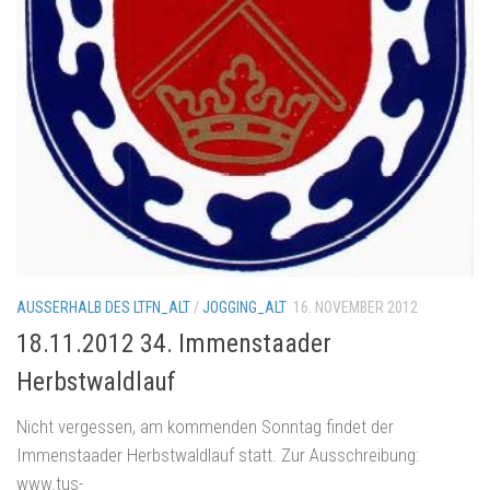
AUSSERHALB DES LTFN_ALT
/
JOGGING_ALT
16. NOVEMBER 2012
18.11.2012 34. Immenstaader
Herbstwaldlauf
Nicht vergessen, am kommenden Sonntag findet der
Immenstaader Herbstwaldlauf statt. Zur Ausschreibung:
www.tus-