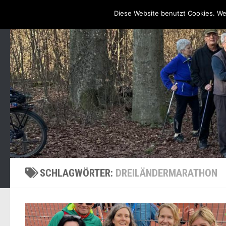
Startseite / Blog
Unsere Angebote, Zeiten & Treffpunkte
Diese Website benutzt Cookies. We
Zum Inhalt springen
SCHLAGWÖRTER:
DREILÄNDERMARATHON