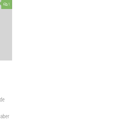
1
nde
 aber