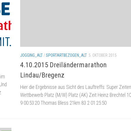
JOGGING_ALT
/
SPORTARTBEZOGEN_ALT
5. OKTOBER 2015
4.10.2015 Dreiländermarathon
Lindau/Bregenz
eim
 Und
Hier die Ergebnisse aus Sicht des Lauftreffs: Super Zeite
z
Wettbewerb Platz (M/W) Platz (AK) Zeit Heinz Brechtel 
9 00:53:20 Thomas Bless 21km 83 2 01:25:50