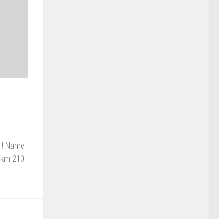
n!! Name
10km 210