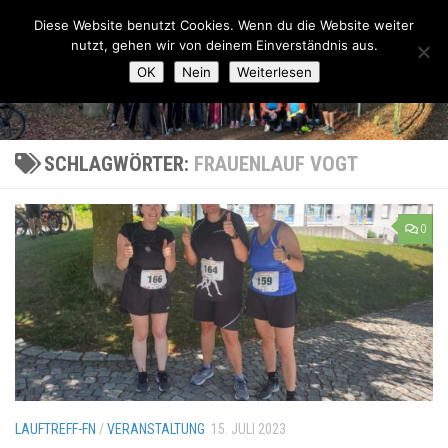
Lauftreff-FN
Diese Website benutzt Cookies. Wenn du die Website weiter
Zum Inhalt springen
nutzt, gehen wir von deinem Einverständnis aus.
OK
Nein
Weiterlesen
SCHLAGWÖRTER:
FRAUENLAUF VOGT
0
LAUFTREFF-FN
/
VERANSTALTUNG
15. JULI 2023