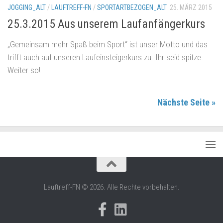
JOGGING_ALT
/
LAUFTREFF-FN
/
SPORTARTBEZOGEN_ALT
25. MÄRZ 2015
25.3.2015 Aus unserem Laufanfängerkurs
„Gemeinsam mehr Spaß beim Sport“ ist unser Motto und das
trifft auch auf unseren Laufeinsteigerkurs zu. Ihr seid spitze.
Weiter so!
Nächste Seite »
Lauftreff-FN © 2026. Alle Rechte vorbehalten.