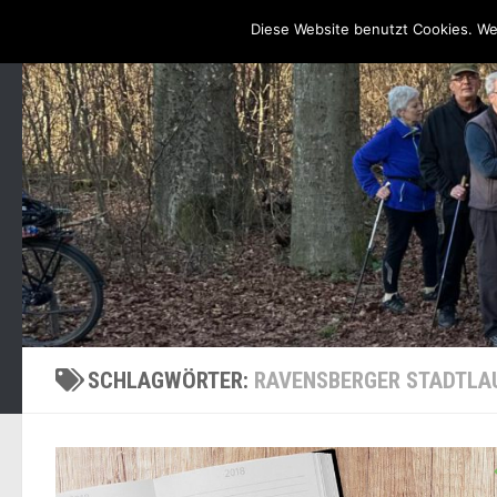
Startseite / Blog
Unsere Angebote, Zeiten & Treffpunkte
Diese Website benutzt Cookies. We
Zum Inhalt springen
SCHLAGWÖRTER:
RAVENSBERGER STADTLA