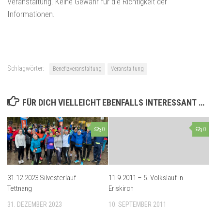
Veranstaltung. Keine Gewähr für die Richtigkeit der
Informationen.
Schlagwörter:
Benefizveranstaltung
Veranstaltung
FÜR DICH VIELLEICHT EBENFALLS INTERESSANT …
0
0
31.12.2023 Silvesterlauf
11.9.2011 – 5. Volkslauf in
Tettnang
Eriskirch
31. DEZEMBER 2023
10. SEPTEMBER 2011