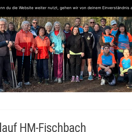
Über uns
Unsere Partner & Sponsoren
Unser Team & Kontakt
nn du die Website weiter nutzt, gehen wir von deinem Einverständnis 
elauf HM-Fischbach