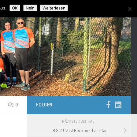
aus.
OK
Nein
Weiterlesen
0
FOLGEN:
NÄCHSTER BEITRAG
18.3.2012 ist Bockbier-Lauf-Tag