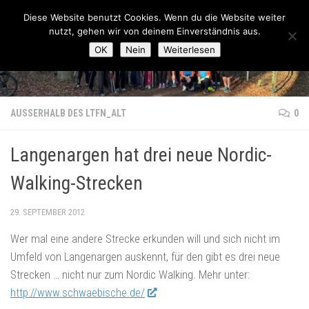
Lauftreff-FN
Diese Website benutzt Cookies. Wenn du die Website weiter
Zum Inhalt springen
nutzt, gehen wir von deinem Einverständnis aus.
OK
Nein
Weiterlesen
AUSSERHALB DES LTFN_ALT
0
Langenargen hat drei neue Nordic-
Walking-Strecken
29. SEPTEMBER 2012
Wer mal eine andere Strecke erkunden will und sich nicht im
Umfeld von Langenargen auskennt, für den gibt es drei neue
Strecken … nicht nur zum Nordic Walking. Mehr unter:
http://www.schwaebische.de/