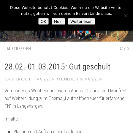
Lauftreff-FN
Diese Website benutzt Cookies. Wenn du die Website weiter
Zum Inhalt springen
nutzt, gehen wir von deinem Einverständnis aus.
OK
Nein
Weiterlesen
LAUFTREFF-FN
0
28.02.-01.03.2015: Gut geschult
VERÖFFENTLICHT
1. MÄRZ 2015
· AKTUALISIERT
15. MÄRZ 2015
Vergangenes Wochenende waren Andrea, Claudia und Manfred
auf Weiterbildung zum Thema „Lauftreffbetreuer für erfahrene
TN“ in Langenargen.
Inhalte:
Planung und Aufbau einer Laufeinheit