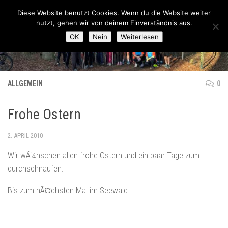
Lauftreff-FN
Diese Website benutzt Cookies. Wenn du die Website weiter
Zum Inhalt springen
nutzt, gehen wir von deinem Einverständnis aus.
OK
Nein
Weiterlesen
ALLGEMEIN
0
Frohe Ostern
2. APRIL 2010
Wir wÃ¼nschen allen frohe Ostern und ein paar Tage zum
durchschnaufen.
Bis zum nÃ¤chsten Mal im Seewald.