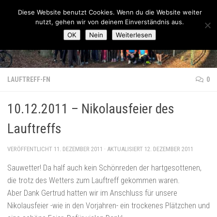
Lauftreff-FN
Diese Website benutzt Cookies. Wenn du die Website weiter
Zum Inhalt springen
nutzt, gehen wir von deinem Einverständnis aus.
OK
Nein
Weiterlesen
LAUFTREFF-FN
0
10.12.2011 – Nikolausfeier des
Lauftreffs
VERÖFFENTLICHT
11. DEZEMBER 2011
· AKTUALISIERT
12. DEZEMBER 2011
Sauwetter! Da half auch kein Schönreden der hartgesottenen,
die trotz des Wetters zum Lauftreff gekommen waren.
Aber Dank Gertrud hatten wir im Anschluss für unsere
Nikolausfeier -wie in den Vorjahren- ein trockenes Plätzchen und