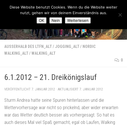
Lauftreff-FN
Diese Website benutzt Cookies. Wenn du die Website weiter
Zum Inhalt springen
nutzt, gehen wir von deinem Einverständnis aus.
OK
Nein
Weiterlesen
AUSSERHALB DES LTFN_ALT
/
JOGGING_ALT
/
NORDIC
WALKING_ALT
/
WALKING_ALT
0
6.1.2012 – 21. Dreikönigslauf
VERÖFFENTLICHT
7. JANUAR 2012
· AKTUALISIERT
7. JANUAR 2012
Sturm Andrea hatte seine Spuren hinterlassen und die
Wettervorhersage war nicht so prickelnd, aber wider erwarten
war das Wetter deutlich besser als vorhergesagt. So hat es
auch dieses Mal viel Spaß gemacht, egal ob Laufen, Walking