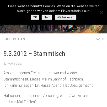
Lauftreff-FN
Diese Website benutzt Cookies. Wenn du die Website weiter
Zum Inhalt springen
nutzt, gehen wir von deinem Einverständnis aus.
OK
Nein
Weiterlesen
LAUFTREFF-FN
0
9.3.2012 – Stammtisch
12. MÄRZ 2012
Am vergangenen Freitag hatten war mal wieder
Stammtischzeit. Dieses Mal im Bahnhof Fischbach.
Ich kann nur sagen: Ein klasse Abend. Hat Spaß gemacht!
Hat schon jemand einen Vorschlag, wann / wo wir uns das
nächste Mal Treffen?