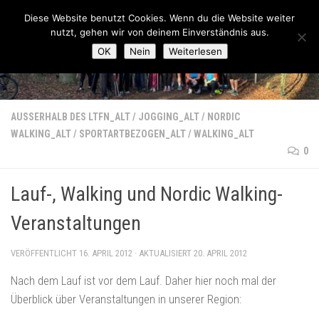
Lauftreff-FN
Diese Website benutzt Cookies. Wenn du die Website weiter
Zum Inhalt springen
nutzt, gehen wir von deinem Einverständnis aus.
OK
Nein
Weiterlesen
AUSSERHALB DES LTFN_ALT
/
JOGGING_ALT
/
NORDIC
WALKING_ALT
/
SPORTARTBEZOGEN_ALT
/
WALKING_ALT
0
Lauf-, Walking und Nordic Walking-
Veranstaltungen
VERÖFFENTLICHT
16. APRIL 2012
· AKTUALISIERT
20. APRIL 2012
Nach dem Lauf ist vor dem Lauf. Daher hier noch mal der
Überblick über Veranstaltungen in unserer Region: