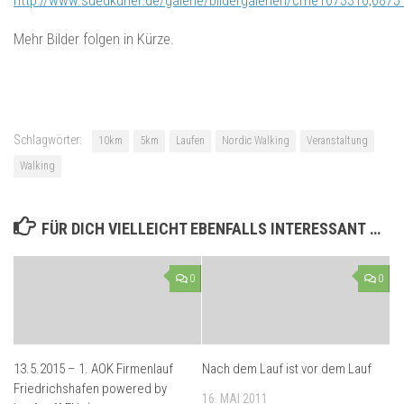
http://www.suedkurier.de/galerie/bildergalerien/cme1073310,6875
Mehr Bilder folgen in Kürze.
Schlagwörter:
10km
5km
Laufen
Nordic Walking
Veranstaltung
Walking
FÜR DICH VIELLEICHT EBENFALLS INTERESSANT …
0
0
13.5.2015 – 1. AOK Firmenlauf
Nach dem Lauf ist vor dem Lauf
Friedrichshafen powered by
16. MAI 2011