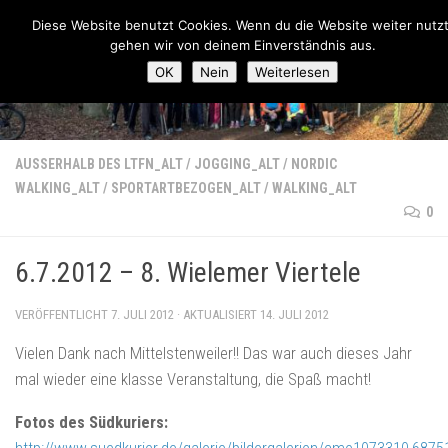
Lauftreff-FN
Diese Website benutzt Cookies. Wenn du die Website weiter nutzt
Zum Inhalt springen
gehen wir von deinem Einverständnis aus.
OK
Nein
Weiterlesen
AUSSERHALB DES LTFN_ALT
/
JOGGING_ALT
/
NORDIC
WALKING_ALT
/
SPORTARTBEZOGEN_ALT
/
WALKING_ALT
0
6.7.2012 – 8. Wielemer Viertele
VERÖFFENTLICHT
7. JULI 2012
· AKTUALISIERT
14. JULI 2012
Vielen Dank nach Mittelstenweiler!! Das war auch dieses Jahr
mal wieder eine klasse Veranstaltung, die Spaß macht!
Fotos des Südkuriers: