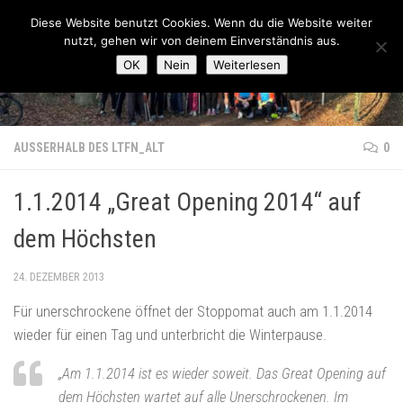
Lauftreff-FN
Diese Website benutzt Cookies. Wenn du die Website weiter
Zum Inhalt springen
nutzt, gehen wir von deinem Einverständnis aus.
OK
Nein
Weiterlesen
AUSSERHALB DES LTFN_ALT
0
1.1.2014 „Great Opening 2014“ auf
dem Höchsten
24. DEZEMBER 2013
Für unerschrockene öffnet der Stoppomat auch am 1.1.2014
wieder für einen Tag und unterbricht die Winterpause.
„Am 1.1.2014 ist es wieder soweit. Das Great Opening auf
dem Höchsten wartet auf alle Unerschrockenen. Im