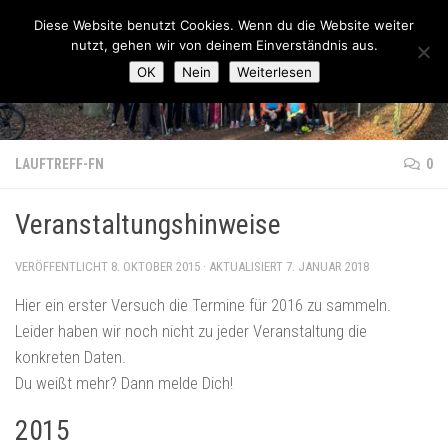
Lauftreff-FN
Diese Website benutzt Cookies. Wenn du die Website weiter
Zum Inhalt springen
nutzt, gehen wir von deinem Einverständnis aus.
OK
Nein
Weiterlesen
LAUFTREFF-FN
0
Veranstaltungshinweise
VERÖFFENTLICHT
8. OKTOBER 2015
· AKTUALISIERT
7. JANUAR 2018
Hier ein erster Versuch die Termine für 2016 zu sammeln.
Leider haben wir noch nicht zu jeder Veranstaltung die
konkreten Daten.
Du weißt mehr? Dann melde Dich!
2015