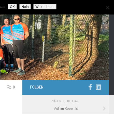
aus.
OK
Nein
Weiterlesen
0
FOLGEN:
NÄCHSTER BEITRAG
Müll im Seewald