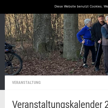
Startseite / Blog
Unsere Angebote, Zeiten & Treffpunkte
Diese Website benutzt Cookies. We
Zum Inhalt springen
VERANSTALTUNG
Veranstaltungskalender 