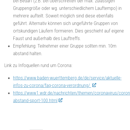
bei Bedarf (z.B. bei Überschreiten der max. zulässigen
Gruppengröße oder wg. unterschiedlichem Lauftempo) in
mehrere aufteilt. Soweit möglich sind diese ebenfalls
geführt. Alternativ können sich ungeführte Gruppen von
ortskundigen Läufern formieren. Dies geschieht auf eigene
Faust und außerhalb des Lauftreffs.
Empfehlung: Teilnehmer einer Gruppe sollten min. 10m
abstand halten.
Link zu Infoquellen rund um Corona:
https://www.baden-wuerttemberg.de/de/service/aktuelle-
infos-zu-corona/faq-corona-verordnung/
https://www1.wdr.de/nachrichten/themen/coronavirus/coron
abstand-sport-100.html