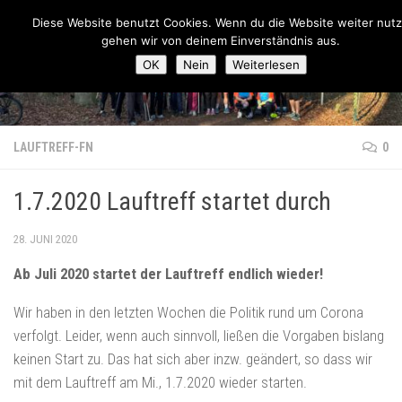
Lauftreff-FN
Diese Website benutzt Cookies. Wenn du die Website weiter nutz
Zum Inhalt springen
gehen wir von deinem Einverständnis aus.
OK
Nein
Weiterlesen
LAUFTREFF-FN
0
1.7.2020 Lauftreff startet durch
28. JUNI 2020
Ab Juli 2020 startet der Lauftreff endlich wieder!
Wir haben in den letzten Wochen die Politik rund um Corona
verfolgt. Leider, wenn auch sinnvoll, ließen die Vorgaben bislang
keinen Start zu. Das hat sich aber inzw. geändert, so dass wir
mit dem Lauftreff am Mi., 1.7.2020 wieder starten.