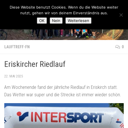
Lauftreff-FN
Diese Website benutzt Cookies. Wenn du die Website weiter
Zum Inhalt springen
nutzt, gehen wir von deinem Einverständnis aus.
OK
Nein
Weiterlesen
LAUFTREFF-FN
0
Eriskircher Riedlauf
22. MAI 2025
Am Wochenende fand der jährliche Riedlauf in Eriskirch statt.
Das Wetter war super und die Strecke ist immer wieder schön.