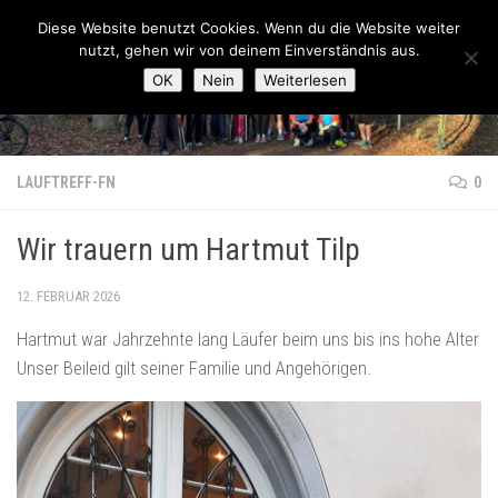
Lauftreff-FN
Diese Website benutzt Cookies. Wenn du die Website weiter
Zum Inhalt springen
nutzt, gehen wir von deinem Einverständnis aus.
OK
Nein
Weiterlesen
LAUFTREFF-FN
0
Wir trauern um Hartmut Tilp
12. FEBRUAR 2026
Hartmut war Jahrzehnte lang Läufer beim uns bis ins hohe Alter
Unser Beileid gilt seiner Familie und Angehörigen.