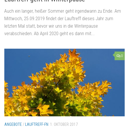
Auch ein langer, heißer Sommer geht irgendwann zu Ende. Am
Mittwoch, 25.09.2019 findet der Lauftreff dieses Jahr zum
letzten Mal statt, bevor wir uns in die Winterpause
verabschieden. Ab April 2020 geht es dann mit...
0
ANGEBOTE
/
LAUFTREFF-FN
1. OKTOBER 2017