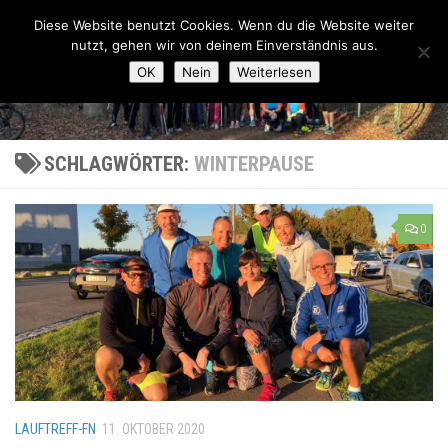
Lauftreff-FN
Diese Website benutzt Cookies. Wenn du die Website weiter
Zum Inhalt springen
nutzt, gehen wir von deinem Einverständnis aus.
OK
Nein
Weiterlesen
SCHLAGWÖRTER:
WINTERPAUSE
0
LAUFTREFF-FN
11. OKTOBER 2020