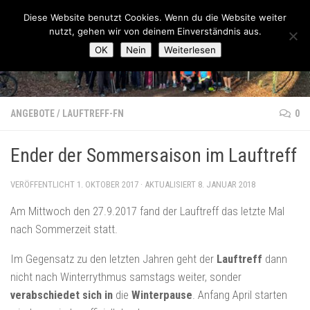
Lauftreff-FN
Diese Website benutzt Cookies. Wenn du die Website weiter
Zum Inhalt springen
nutzt, gehen wir von deinem Einverständnis aus.
OK
Nein
Weiterlesen
ANGEBOTE
/
LAUFTREFF-FN
0
Ender der Sommersaison im Lauftreff
VERÖFFENTLICHT
1. OKTOBER 2017
· AKTUALISIERT
8. JANUAR 2018
Am Mittwoch den 27.9.2017 fand der Lauftreff das letzte Mal
nach Sommerzeit statt.
Im Gegensatz zu den letzten Jahren geht der
Lauftreff
dann
nicht nach Winterrythmus samstags weiter, sonder
verabschiedet sich in
die
Winterpause
. Anfang April starten