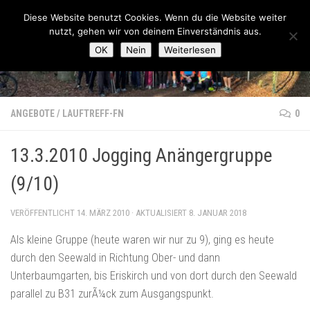
Lauftreff-FN
Diese Website benutzt Cookies. Wenn du die Website weiter
Zum Inhalt springen
nutzt, gehen wir von deinem Einverständnis aus.
OK
Nein
Weiterlesen
ANGEBOTE
/
LAUFTREFF-FN
0
13.3.2010 Jogging Anängergruppe
(9/10)
VERÖFFENTLICHT
14. MÄRZ 2010
· AKTUALISIERT
8. JANUAR 2018
Als kleine Gruppe (heute waren wir nur zu 9), ging es heute
durch den Seewald in Richtung Ober- und dann
Unterbaumgarten, bis Eriskirch und von dort durch den Seewald
parallel zu B31 zurÃ¼ck zum Ausgangspunkt.