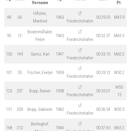
Vorname
Pl.
HÃ¤rle,
LT
48
56
1963
00:29:20
M45 9
Manfred
Friedrichshafen
BodenmÃ¼ller,
LT
95
12
1943
00:32:57
M65 3
Peter
Friedrichshafen
LT
100
149
Sprinz, Karl
1947
00:33:10
M60 2
Friedrichshafen
LT
101
35
Fischer, Evelyn
1959
00:33:12
W50 2
Friedrichshafen
LT
M50
123
207
Bopp, Rainer
1958
00:35:01
Friedrichshafen
15
LT
151
209
Bopp, Gabriele
1960
00:36:54
W50 3
Friedrichshafen
Berlinghof,
LT
168
210
1944
00:37:45
W65 2