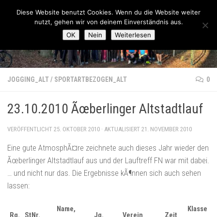
Lauftreff-FN
Diese Website benutzt Cookies. Wenn du die Website weiter
Zum Inhalt springen
nutzt, gehen wir von deinem Einverständnis aus.
OK
Nein
Weiterlesen
JOGGING_ALT
/
SPORTARTBEZOGEN_ALT
0
23.10.2010 Ãœberlinger Altstadtlauf
VERÖFFENTLICHT
25. OKTOBER 2010
· AKTUALISIERT
21. NOVEMBER 2010
Eine gute AtmosphÃ¤re zeichnete auch dieses Jahr wieder den
Ãœberlinger Altstadtlauf aus und der Lauftreff FN war mit dabei.
… und nicht nur das. Die Ergebnisse kÃ¶nnen sich auch sehen
lassen:
Name,
Klasse
Rg.
StNr.
Jg.
Verein
Zeit