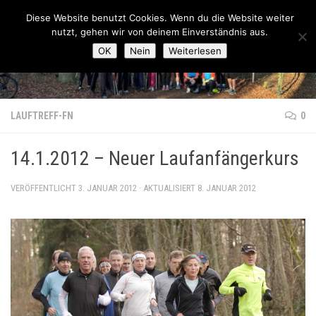
Lauftreff-FN
Diese Website benutzt Cookies. Wenn du die Website weiter
Zum Inhalt springen
nutzt, gehen wir von deinem Einverständnis aus.
OK
Nein
Weiterlesen
LAUFTREFF-FN
0
14.1.2012 – Neuer Laufanfängerkurs
VERÖFFENTLICHT
3. JANUAR 2012
· AKTUALISIERT
8. JANUAR 2012