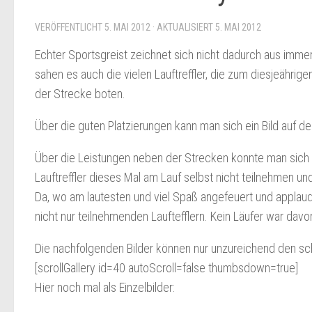
VERÖFFENTLICHT
5. MAI 2012
· AKTUALISIERT
5. MAI 2012
Echter Sportsgreist zeichnet sich nicht dadurch aus imme
sahen es auch die vielen Lauftreffler, die zum diesjeährig
der Strecke boten.
Über die guten Platzierungen kann man sich ein Bild auf d
Über die Leistungen neben der Strecken konnte man sich a
Lauftreffler dieses Mal am Lauf selbst nicht teilnehmen 
Da, wo am lautesten und viel Spaß angefeuert und applaud
nicht nur teilnehmenden Lauftefflern. Kein Läufer war davor
Die nachfolgenden Bilder können nur unzureichend den sch
[scrollGallery id=40 autoScroll=false thumbsdown=true]
Hier noch mal als Einzelbilder: