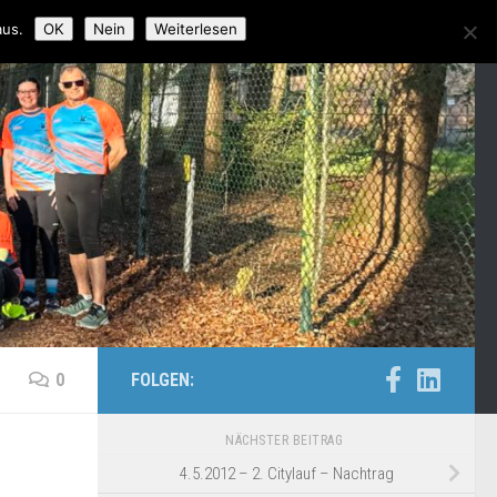
aus.
OK
Nein
Weiterlesen
0
FOLGEN:
NÄCHSTER BEITRAG
4.5.2012 – 2. Citylauf – Nachtrag