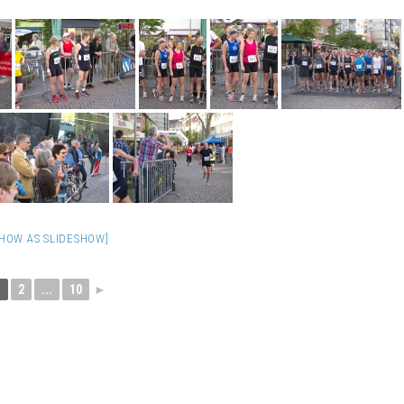
SHOW AS SLIDESHOW]
1
2
...
10
►