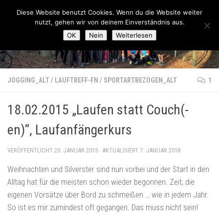
Lauftreff-FN
Diese Website benutzt Cookies. Wenn du die Website weiter
Zum Inhalt springen
nutzt, gehen wir von deinem Einverständnis aus.
OK
Nein
Weiterlesen
JOGGING_ALT
/
LAUFTREFF-FN
/
SPORTARTBEZOGEN_ALT
1
18.02.2015 „Laufen statt Couch(-
en)“, Laufanfängerkurs
VERÖFFENTLICHT
20. JANUAR 2015
· AKTUALISIERT
7. JANUAR 2018
Weihnachten und Silverster sind nun vorbei und der Start in den
Alltag hat für die meisten schon wieder begonnen. Zeit, die
eigenen Vorsätze über Bord zu schmeißen … wie in jedem Jahr.
So ist es mir zumindest oft gegangen. Das muss nicht sein!