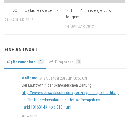
21.1.2011 – Ja laufen sie denn?
14.1.2012 – Einsteigerkurs
Jogging
21. JANUAR 2012
14. JANUAR 2012
EINE ANTWORT
Kommentare
1
Pingbacks
0
Wolfgang
27. Januar 2015 um 00:55 Uhr
Der Lauftreff in der Schwäbischen Zeitung:
http://www.schwaebische.de/sport/regionalsport_artikel,-
Lauftreff-Friedrichshafen-bietet-Anfaengerkurs-
_arid,10163143_toid,310.html
Antworten