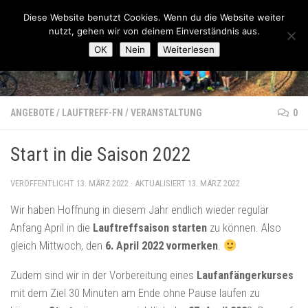
Lauftreff-FN
Diese Website benutzt Cookies. Wenn du die Website weiter
Zum Inhalt springen
nutzt, gehen wir von deinem Einverständnis aus.
OK
Nein
Weiterlesen
ANGEBOTE
/
LAUFTREFF-FN
/
VERANSTALTUNG
0
Start in die Saison 2022
VERÖFFENTLICHT
13. MÄRZ 2022
· AKTUALISIERT
13. MÄRZ 2022
Wir haben Hoffnung in diesem Jahr endlich wieder regulär
Anfang April in die
Lauftreffsaison starten
zu können. Also
gleich Mittwoch, den
6. April 2022 vormerken
.
Zudem sind wir in der Vorbereitung eines
Laufanfängerkurses
mit dem Ziel 30 Minuten am Ende ohne Pause laufen zu