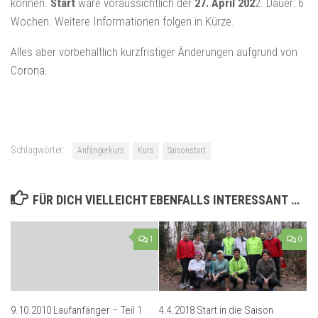
können.
Start
wäre voraussichtlich der
27. April 202
2. Dauer: 6
Wochen. Weitere Informationen folgen in Kürze.
Alles aber vorbehaltlich kurzfristiger Änderungen aufgrund von
Corona.
Schlagwörter:
Anfängerkurs
Kurs
Saisonstart
FÜR DICH VIELLEICHT EBENFALLS INTERESSANT …
1
0
9.10.2010 Laufanfänger – Teil 1
4.4.2018 Start in die Saison