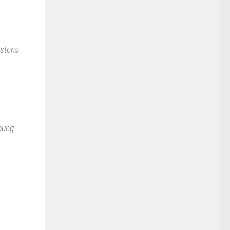
estens
bung.