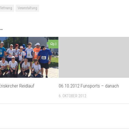
 Tettnang
Veranstaltung
 …
0
riskircher Reidlauf
06.10.2012 Funsports – danach
6. OKTOBER 2012