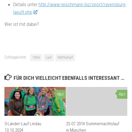
Details unter
http://www.reischmann.biz/sport/ravensburg-
laeuft.php
Wer ist mit dabei?
Schlagwörter:
10km
Lauf
Wettkampf
FÜR DICH VIELLEICHT EBENFALLS INTERESSANT …
0
0
3-Länder-Lauf Lindau
25.07.2014 Sommernachtslauf
13.10.2024
in München