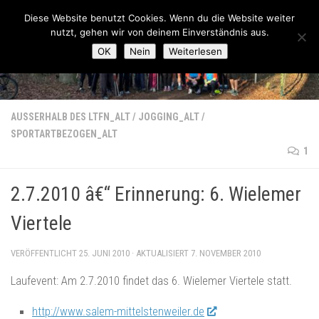
Lauftreff-FN
Diese Website benutzt Cookies. Wenn du die Website weiter
Zum Inhalt springen
nutzt, gehen wir von deinem Einverständnis aus.
OK
Nein
Weiterlesen
AUSSERHALB DES LTFN_ALT
/
JOGGING_ALT
/
SPORTARTBEZOGEN_ALT
1
2.7.2010 â€“ Erinnerung: 6. Wielemer
Viertele
VERÖFFENTLICHT
25. JUNI 2010
· AKTUALISIERT
7. NOVEMBER 2010
Laufevent: Am 2.7.2010 findet das 6. Wielemer Viertele statt.
http://www.salem-mittelstenweiler.de