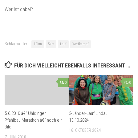
Wer ist dabei?
Schlagwörter:
10km
5km
Lauf
Wettkampf
FÜR DICH VIELLEICHT EBENFALLS INTERESSANT …
0
0
5.6.2010 â€“ Uhldinger
3-Länder-Lauf Lindau
Pfahlbau Marathon â€“ noch ein
13.10.2024
Bild
16. OKTOBER 2024
7. JUNI 2010