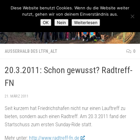
Lauftreff-FN
Diese Website benutzt Cookies. Wenn du die Website weiter
Zum Inhalt springen
nutzt, gehen wir von deinem Einverständnis aus.
OK
Nein
Weiterlesen
AUSSERHALB DES LTFN_ALT
0
20.3.2011: Schon gewusst? Radtreff-
FN
21. MÄRZ 2011
Seit kurzem hat Friedrichshafen nicht nur einen Lauftreff zu
bieten, sondern auch einen Radtreff. Am 20.3.2011 fand der
Startschuss zum ersten Sunday-Ride statt.
Mehr unter:
http://www.radtreff-fn.de