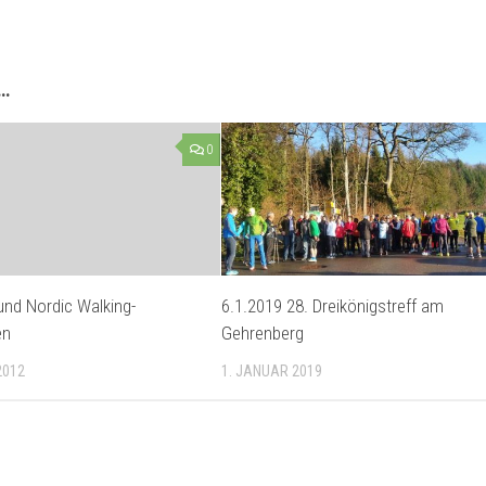
 …
0
 und Nordic Walking-
6.1.2019 28. Dreikönigstreff am
en
Gehrenberg
2012
1. JANUAR 2019