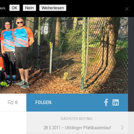
aus.
OK
Nein
Weiterlesen
0
FOLGEN:
NÄCHSTER BEITRAG
28.5.2011 – Uhldinger Pfahlbautenlauf