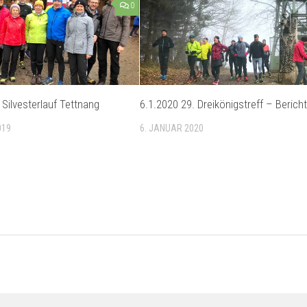
0
 Silvesterlauf Tettnang
6.1.2020 29. Dreikönigstreff – Berich
019
6. JANUAR 2020