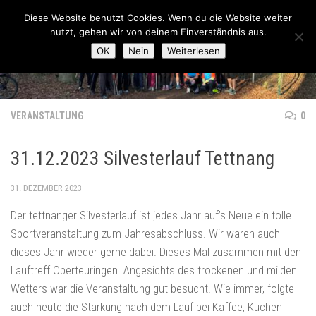
Lauftreff-FN
Diese Website benutzt Cookies. Wenn du die Website weiter
Zum Inhalt springen
nutzt, gehen wir von deinem Einverständnis aus.
OK
Nein
Weiterlesen
VERANSTALTUNG
0
31.12.2023 Silvesterlauf Tettnang
31. DEZEMBER 2023
Der tettnanger Silvesterlauf ist jedes Jahr auf’s Neue ein tolle
Sportveranstaltung zum Jahresabschluss. Wir waren auch
dieses Jahr wieder gerne dabei. Dieses Mal zusammen mit den
Lauftreff Oberteuringen. Angesichts des trockenen und milden
Wetters war die Veranstaltung gut besucht. Wie immer, folgte
auch heute die Stärkung nach dem Lauf bei Kaffee, Kuchen