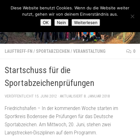
Lauftreff-FN
Diese Website benutzt Cookies. Wenn du die Website weiter
Zum Inhalt springen
nutzt, gehen wir von deinem Einverständnis aus.
OK
Nein
Weiterlesen
LAUFTREFF-FN
/
SPORTABZEICHEN
/
VERANSTALTUNG
0
Startschuss für die
Sportabzeichenprüfungen
VERÖFFENTLICHT
15. JUNI 2012
· AKTUALISIERT
8. JANUAR 2018
Friedrichshafen – In der kommenden Woche starten im
Sportkreis Bodensee die Prüfungen für das Deutsche
Sportabzeichen. Am Mittwoch, 20. Juni, stehen zwei
Langstrecken-Disziplinen auf dem Programm.