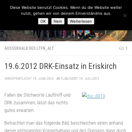
Lauftreff-FN
Diese Website benutzt Cookies. Wenn du die Website weiter
Zum Inhalt springen
nutzt, gehen wir von deinem Einverständnis aus.
OK
Nein
Weiterlesen
AUSSERHALB DES LTFN_ALT
1
19.6.2012 DRK-Einsatz in Eriskirch
VERÖFFENTLICHT
19. JUNI 2012
· AKTUALISIERT
14. JULI 2012
Fallen die Stichworte Lauftreff und
DRK zusammen, lässt das nichts
gutes erwarten.
Betrachtet man das folgende Bild, beschleichen einen anhand
dieser entspannten Körperhaltung und des Grinsens dann doch