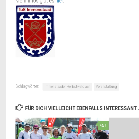
Mehr Infos gibt es
hier
.
Schlagwörter:
Immenstaader Herbstwaldlauf
Veranstaltung
FÜR DICH VIELLEICHT EBENFALLS INTERESSANT
1