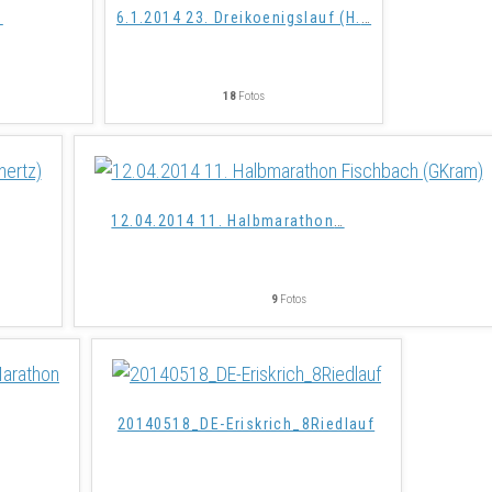
…
6.1.2014 23. Dreikoenigslauf (H.
…
18
Fotos
12.04.2014 11. Halbmarathon
…
9
Fotos
20140518_DE-Eriskrich_8Riedlauf