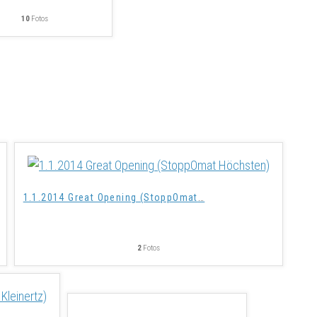
10
Fotos
1.1.2014 Great Opening (StoppOmat
…
2
Fotos