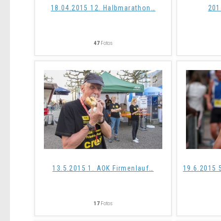
18.04.2015 12. Halbmarathon
…
201
47
Fotos
13.5.2015 1. AOK Firmenlauf
…
19.6.2015 5
17
Fotos