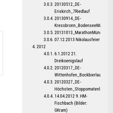
20130512_DE-
Eriskirch_7Riedlauf
20130914_DE-
Kressbronn_BodenseeMaratho
20131013_MarathonMünchen
07.12.2013 Nikolausfeier
2012
6.1.2012 21.
Dreikoenigslauf
20120317_DE-
Wittenhofen_Bockbierlauf
20120327_DE-
Höchsten_Stoppomatenlauf
14.04.2012 9. HM-
Fischbach (Bilder:
GKram)