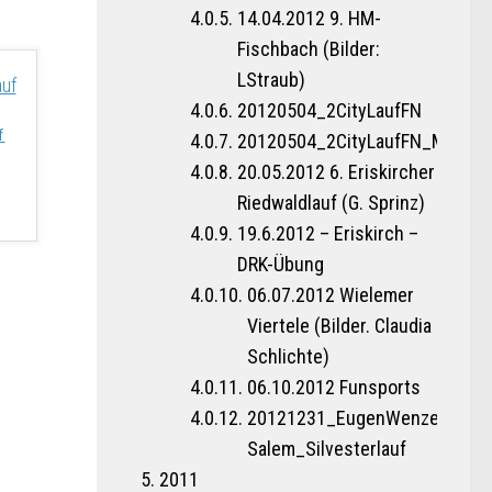
14.04.2012 9. HM-
Fischbach (Bilder:
LStraub)
20120504_2CityLaufFN
f
20120504_2CityLaufFN_MBE
20.05.2012 6. Eriskircher
Riedwaldlauf (G. Sprinz)
19.6.2012 – Eriskirch –
DRK-Übung
06.07.2012 Wielemer
Viertele (Bilder. Claudia
Schlichte)
06.10.2012 Funsports
20121231_EugenWenzel_DE-
Salem_Silvesterlauf
2011