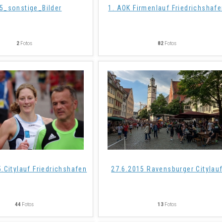
5_sonstige_Bilder
1. AOK Firmenlauf Friedrichshaf
2
Fotos
82
Fotos
.Citylauf Friedrichshafen
27.6.2015 Ravensburger Citylau
44
Fotos
13
Fotos