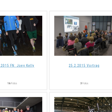
.2015 FN: Joey Kelly
25.2.2015 Vortrag
16
Fotos
3
Fotos