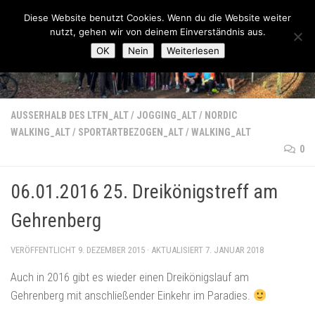
Lauftreff-FN
Diese Website benutzt Cookies. Wenn du die Website weiter
Zum Inhalt springen
nutzt, gehen wir von deinem Einverständnis aus.
OK
Nein
Weiterlesen
AUSSERHALB DES LTFN_ALT
/
JOGGING_ALT
/
NORDIC
WALKING_ALT
/
SPORTARTBEZOGEN_ALT
/
WALKING_ALT
0
06.01.2016 25. Dreikönigstreff am
Gehrenberg
VERÖFFENTLICHT
9. DEZEMBER 2015
· AKTUALISIERT
7. JANUAR 2018
Auch in 2016 gibt es wieder einen Dreikönigslauf am
Gehrenberg mit anschließender Einkehr im Paradies.