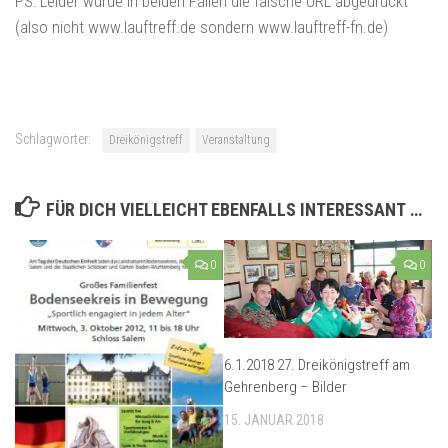
PS: Leider wurde in beiden Fällen die falsche URL abgedruckt
(also nicht www.lauftreff.de sondern www.lauftreff-fn.de)
Schlagwörter:
Dreikönigstreff
Veranstaltung
FÜR DICH VIELLEICHT EBENFALLS INTERESSANT …
0
0
6.1.2018 27. Dreikönigstreff am
Gehrenberg – Bilder
15. JANUAR 2018